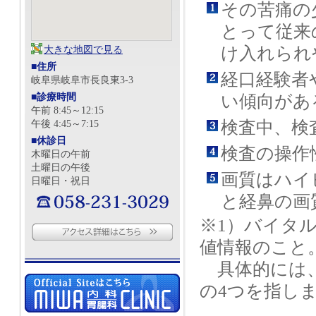
その苦痛の
とって従来
け入れられ
大きな地図で見る
■住所
経口経験者
岐阜県岐阜市長良東3-3
■診療時間
い傾向があ
午前 8:45～12:15
検査中、検
午後 4:45～7:15
■休診日
検査の操作
木曜日の午前
土曜日の午後
画質はハイ
日曜日・祝日
と経鼻の画
※1）バイタ
値情報のこと
具体的には、
の4つを指し