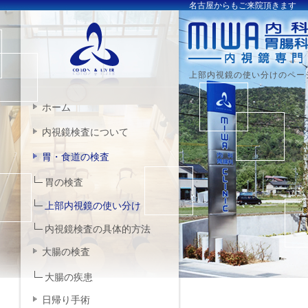
名古屋からもご来院頂きます
上部内視鏡の使い分けのペー
ホーム
内視鏡検査について
胃・食道の検査
胃の検査
上部内視鏡の使い分け
内視鏡検査の具体的方法
大腸の検査
大腸の疾患
日帰り手術