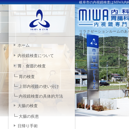
岐阜市の内視鏡検査はMIWA内科
リラクゼーションルームのあ
査を。
ホーム
内視鏡検査について
胃・食道の検査
胃の検査
上部内視鏡の使い分け
内視鏡検査の具体的方法
大腸の検査
大腸の疾患
日帰り手術