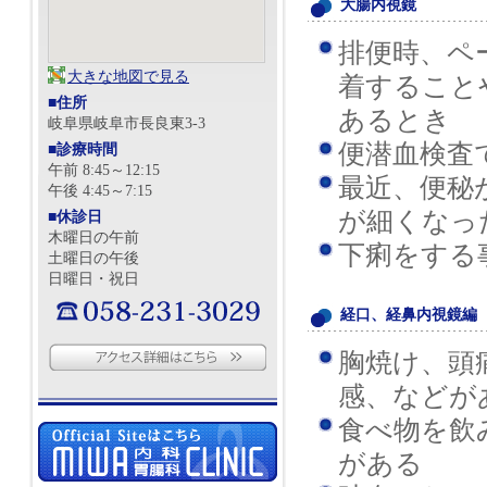
大腸内視鏡
排便時、ペ
大きな地図で見る
着すること
■住所
あるとき
岐阜県岐阜市長良東3-3
便潜血検査
■診療時間
午前 8:45～12:15
最近、便秘
午後 4:45～7:15
が細くなっ
■休診日
木曜日の午前
下痢をする
土曜日の午後
日曜日・祝日
経口、経鼻内視鏡編
胸焼け、頭
感、などが
食べ物を飲
がある