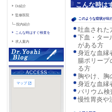
こんな時は
Dr紹介
監修医院
このような症状が出
院内紹介
吐血された
こんな時はすぐ検査を
下血・ター
求人案内
がある方
身近な血縁
腸ポリープ
る方
胸やけ、胸
身近な血縁
バリウム検
慢性胃炎や