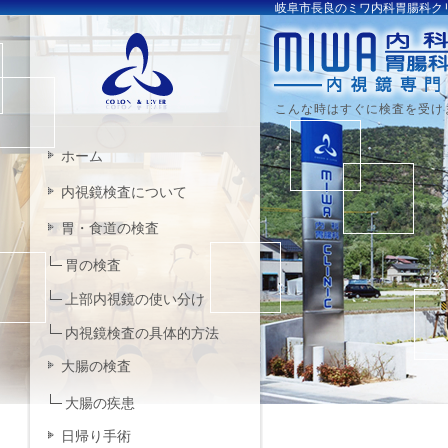
岐阜市長良のミワ内科胃腸科ク
こんな時はすぐに検査を受け
ホーム
内視鏡検査について
胃・食道の検査
胃の検査
上部内視鏡の使い分け
内視鏡検査の具体的方法
大腸の検査
大腸の疾患
日帰り手術