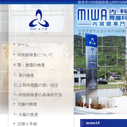
岐阜市の内視鏡検査はMIWA内科
リラクゼーションルームのあ
査を。
ホーム
内視鏡検査について
胃・食道の検査
胃の検査
上部内視鏡の使い分け
内視鏡検査の具体的方法
大腸の検査
大腸の疾患
menu14
日帰り手術